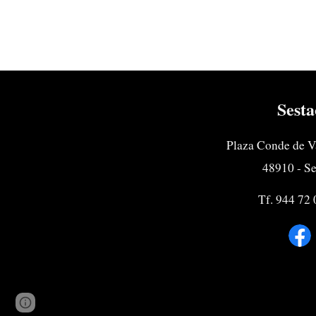
Sesta
Plaza Conde de V
48910 - S
Tf. 944 72 
Page
Google Sites
Report abuse